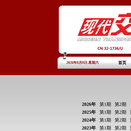
2026年8月8日 星期六
首页
2026年
第1期
第2期
2025年
第1期
第2期
2024年
第1期
第2期
2023年
第1期
第2期