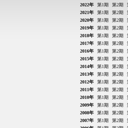
2022年
第1期
第2期
2021年
第1期
第2期
2020年
第1期
第2期
2019年
第1期
第2期
2018年
第1期
第2期
2017年
第1期
第2期
2016年
第1期
第2期
2015年
第1期
第2期
2014年
第1期
第2期
2013年
第1期
第2期
2012年
第1期
第2期
2011年
第1期
第2期
2010年
第1期
第2期
2009年
第1期
第2期
2008年
第1期
第2期
2007年
第1期
第2期