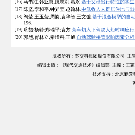
[16]
马书红,韩亚慧,姚志刚,葛永.
基于父母出行特性的学生
[17]
陈坚,李和平,钟异莹,赵翰林.
中低收入人群居住地与出
[18]
阎莹,王玉莹,周旋,袁华智,王文璇.
基于混合模型的自
196.
[19]
巩喆;杨轸;郑瑞平;袁方.
旁车切入下驾驶人短时响应行
[20]
郭烈,胥林立,秦增科,王旭.
自动驾驶接管影响因素分析
版权所有：苏交科集团股份有限公司 主
编辑出版：《现代交通技术》编辑部 主编：王家强 
技术支持：
北京勤云