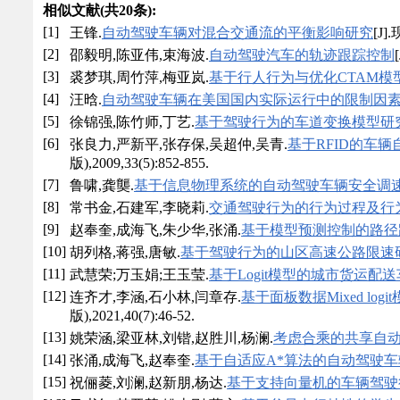
相似文献(共20条):
[1]
王锋.
自动驾驶车辆对混合交通流的平衡影响研究
[J]
[2]
邵毅明,陈亚伟,束海波.
自动驾驶汽车的轨迹跟踪控制
[3]
裘梦琪,周竹萍,梅亚岚.
基于行人行为与优化CTAM
[4]
汪晗.
自动驾驶车辆在美国国内实际运行中的限制因
[5]
徐锦强,陈竹师,丁艺.
基于驾驶行为的车道变换模型研
[6]
张良力,严新平,张存保,吴超仲,吴青.
基于RFID的车
版),2009,33(5):852-855.
[7]
鲁啸,龚龑.
基于信息物理系统的自动驾驶车辆安全调
[8]
常书金,石建军,李晓莉.
交通驾驶行为的行为过程及行
[9]
赵奉奎,成海飞,朱少华,张涌.
基于模型预测控制的路径
[10]
胡列格,蒋强,唐敏.
基于驾驶行为的山区高速公路限速
[11]
武慧荣;万玉娟;王玉莹.
基于Logit模型的城市货运配
[12]
连齐才,李涵,石小林,闫章存.
基于面板数据Mixed lo
版),2021,40(7):46-52.
[13]
姚荣涵,梁亚林,刘锴,赵胜川,杨澜.
考虑合乘的共享自
[14]
张涌,成海飞,赵奉奎.
基于自适应A*算法的自动驾驶
[15]
祝俪菱,刘澜,赵新朋,杨达.
基于支持向量机的车辆驾驶